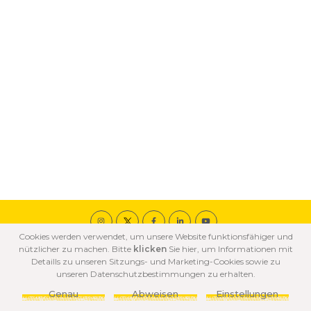
Cookies werden verwendet, um unsere Website funktionsfähiger und
© 2020 ÖZKA Alle Rechte vorbehalten.
nützlicher zu machen. Bitte
klicken
Sie hier, um Informationen mit
COOKIE
DATENSCHUTZ
NUTZUNGSBEDINGUNGEN
Detaills zu unseren Sitzungs- und Marketing-Cookies sowie zu
GRUNDSÄTZE
BESTİMMUNGEN
unseren Datenschutzbestimmungen zu erhalten.
Genau
Abweisen
Einstellungen