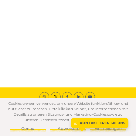
Cookies werden verwendet, um unsere Website funktionsfähiger und
© 2020 ÖZKA Alle Rechte vorbehalten.
nützlicher zu machen. Bitte
klicken
Sie hier, um Informationen mit
COOKIE
DATENSCHUTZ
NUTZUNGSBEDINGUNGEN
Detaills zu unseren Sitzungs- und Marketing-Cookies sowie zu
GRUNDSÄTZE
BESTİMMUNGEN
unseren Datenschutzbestimmungen zu erhalten.
KONTAKTIEREN SIE UNS
Genau
Abweisen
Einstellungen