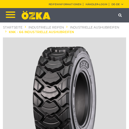
REIFENINFORMATIONEN
HÄNDLER-LOGIN
DE-DE
STARTSEITE
INDUSTRIELLE REIFEN
INDUSTRIELLE AUSHUBREIFEN
KNK - 66 INDUSTRIELLE AUSHUBREIFEN