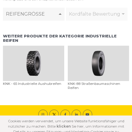
REIFENGRÖSSE
Kordfalte Bewertung
WEITERE PRODUKTE DER KATEGORIE INDUSTRIELLE
REIFEN
KNK - 65 Industrielle Aushubreifen
KNK-88 Straßenbaumaschinen
Reifen
Cookies werden verwendet, um unsere Website funktionsfähiger und
© 2020 ÖZKA Alle Rechte vorbehalten.
nützlicher zu machen. Bitte
klicken
Sie hier, um Informationen mit
COOKIE
DATENSCHUTZ
NUTZUNGSBEDINGUNGEN
Detaills zu unseren Sitzungs- und Marketing-Cookies sowie zu