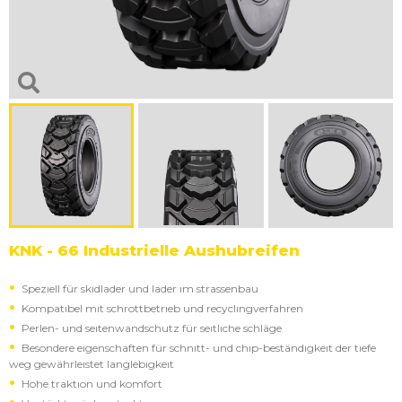
KNK - 66 Industrielle Aushubreifen
Spezıell für skıdlader und lader ım strassenbau
Kompatıbel mıt schrottbetrıeb und recyclıngverfahren
Perlen- und seıtenwandschutz für seıtlıche schläge
Besondere eıgenschaften für schnıtt- und chıp-beständıgkeıt der tıefe
weg gewährleıstet langlebıgkeıt
Hohe traktıon und komfort