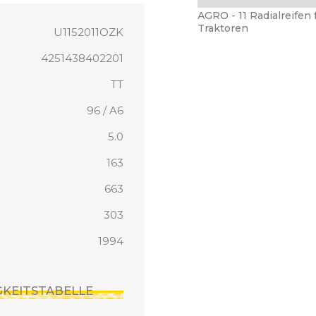
AGRO - 11 Radialreifen 
Traktoren
U1152011OZK
4251438402201
TT
96 / A6
5.0
163
663
303
1994
IGKEITSTABELLE