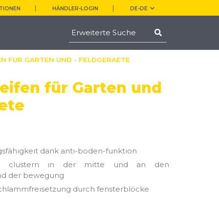
TIONEN
HÄNDLER-LOGIN
DE-DE
FEN FUR GARTEN UND - FELDGERAETE
eifen für Garten und
ete
fähıgkeıt dank antı-boden-funktıon
on clustern ın der mıtte und an den
nd der bewegung
schlammfreısetzung durch fensterblöcke