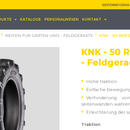
REIFENINFORMA
DUKTE
KATALOGE
PERSONALWESEN
KONTAKT
REIFEN FUR GARTEN UND - FELDGERAETE
KNK - 50 REI
KNK - 50 R
- Feldgera
Hohe traktıon
Eınfache bewegungs
Verhınderung v
seıtenwänden währe
Erleıchterung der 
Traktion