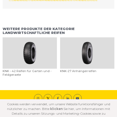
WEITERE PRODUKTE DER KATEGORIE
LANDWIRTSCHAFTLICHE REIFEN
KNK - 42 Reifen für Garten und -
KNK-27 Anhängerreifen
Feldgeraete
Cookies werden verwendet, um unsere Website funktionsfähiger und
© 2020 ÖZKA Alle Rechte vorbehalten.
nützlicher zu machen. Bitte
klicken
Sie hier, um Informationen mit
COOKIE
DATENSCHUTZ
NUTZUNGSBEDINGUNGEN
Detaills zu unseren Sitzungs- und Marketing-Cookies sowie zu
GRUNDSÄTZE
BESTİMMUNGEN