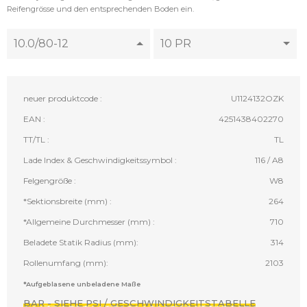
Reifengrösse und den entsprechenden Boden ein.
10.0/80-12
10 PR
neuer produktcode :
U1124132OZK
EAN :
4251438402270
TT/TL :
TL
Lade Index & Geschwindigkeitssymbol :
116 / A8
Felgengröße :
W8
*Sektionsbreite (mm) :
264
*Allgemeine Durchmesser (mm) :
710
Beladete Statik Radius (mm):
314
Rollenumfang (mm):
2103
*Aufgeblasene unbeladene Maße
BAR - SIEHE PSI / GESCHWINDIGKEITSTABELLE