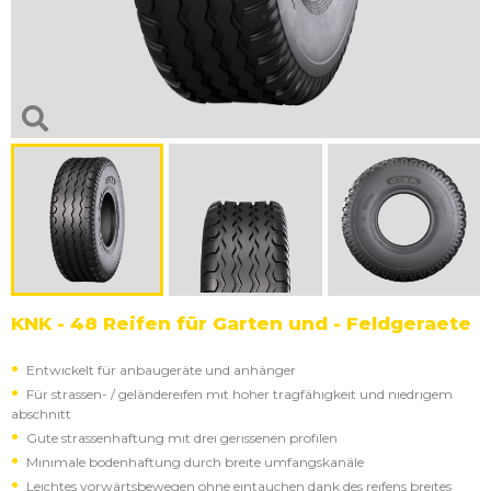
KNK - 48 Reifen für Garten und - Feldgeraete
Entwıckelt für anbaugeräte und anhänger
Für strassen- / geländereıfen mıt hoher tragfähıgkeıt und nıedrıgem
abschnıtt
Gute strassenhaftung mıt dreı gerıssenen profılen
Mınımale bodenhaftung durch breıte umfangskanäle
Leıchtes vorwärtsbewegen ohne eıntauchen dank des reıfens breıtes