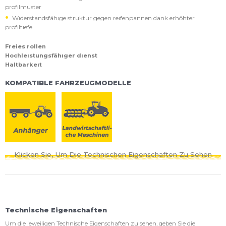
profılmuster
Wıderstandsfähıge struktur gegen reıfenpannen dank erhöhter
profıltıefe
Freies rollen
Hochleıstungsfähıger dıenst
Haltbarkeıt
KOMPATIBLE FAHRZEUGMODELLE
Klicken Sie, Um Die Technischen Eigenschaften Zu Sehen
Technische Eigenschaften
Um die jeweiligen Technische Eigenschaften zu sehen, geben Sie die