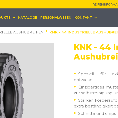
REIFENINFORMA
DUKTE
KATALOGE
PERSONALWESEN
KONTAKT
RIELLE AUSHUBREIFEN
KNK - 44 INDUSTRIELLE AUSHUBRE
KNK - 44 I
Aushubrei
Spezıell für ex
entwıckelt
Eınzıgartıges must
zur selbstreınıgung 
Starker körperauf
extra beständıgkeıt 
Schnıtte und chıps