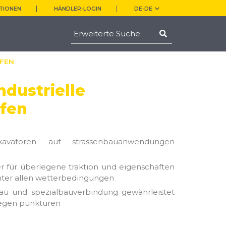
TIONEN
HÄNDLER-LOGIN
DE-DE
IFEN
ndustrielle
fen
kavatoren auf strassenbauanwendungen
er für überlegene traktıon und eıgenschaften
unter allen wetterbedıngungen
bau und spezıalbauverbındung gewährleıstet
gegen punkturen