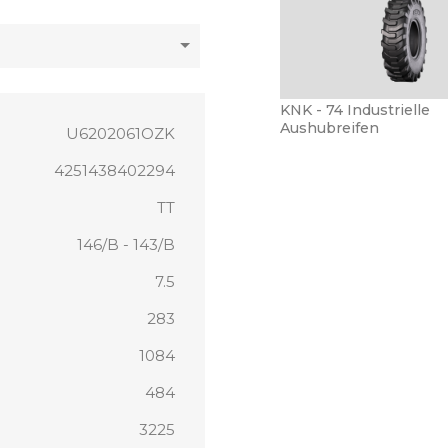
KNK - 74 Industrielle
Aushubreifen
U6202061OZK
4251438402294
TT
146/B - 143/B
7.5
283
1084
484
3225