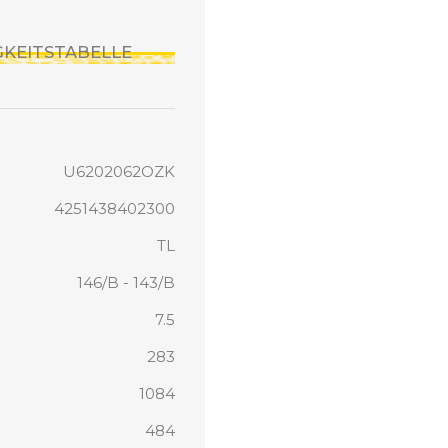
IGKEITSTABELLE
U6202062OZK
4251438402300
TL
146/B - 143/B
7.5
283
1084
484